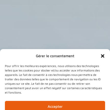
Gérer le consentement
Pour offrir les meilleures expériences, nous utilisons des technologies
telles que les cookies pour stocker et/ou accéder aux informations des
Programme Local de l’Habitat
appareils. Le fait de consentir à ces technologies nous permettra de
traiter des données telles que le comportement de navigation ou les ID
> Définition
uniques sur ce site. Le fait de ne pas consentir ou de retirer son
consentement peut avoir un effet négatif sur certaines caractéristiques
« Le Programme Local de l’Habitat définit
et fonctions.
les objectifs et les principes d’une politique
visant à répondre aux besoins en
Accepter