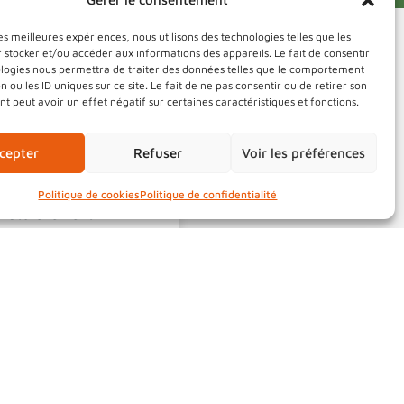
les meilleures expériences, nous utilisons des technologies telles que les
 stocker et/ou accéder aux informations des appareils. Le fait de consentir
ologies nous permettra de traiter des données telles que le comportement
n ou les ID uniques sur ce site. Le fait de ne pas consentir ou de retirer son
 peut avoir un effet négatif sur certaines caractéristiques et fonctions.
e gazon…
STOP !
cepter
Refuser
Voir les préférences
 jardin !
arbustes
: c’est un
Politique de cookies
Politique de confidentialité
 naturellement.
au
compostage
!
propose des
imoine Et Emploi
, au
 propre !
🌍💚