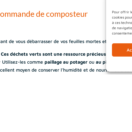
ommande de composteur
Pour offrir 
cookies pour
à ces techn
de navigatio
consentement
ant de vous débarrasser de vos feuilles mortes et tontes d
Ac

Ces déchets verts sont une ressource précieuse pour votre
 Utilisez-les comme
paillage au potager
ou
au pied de vos 
cellent moyen de conserver l’humidité et de nourrir votre sol
 pour aller plus loin dans la démarche
zéro déchet
, pensez 
 Communauté de Communes de la Vallée de Saint-Amarin 
mposteurs de 1000L en bois
fabriqués localement par
Patr
ix de
90 €
.

Bon de commande disponible ici
 geste simple pour un jardin plus sain et une planète plus