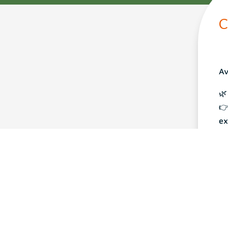
C
Av

👉
ex
Et
La
co
pr

Un