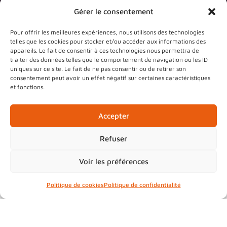
Gérer le consentement
Pour offrir les meilleures expériences, nous utilisons des technologies
telles que les cookies pour stocker et/ou accéder aux informations des
Médiathèque
appareils. Le fait de consentir à ces technologies nous permettra de
traiter des données telles que le comportement de navigation ou les ID
La médiathèque intercommunale
uniques sur ce site. Le fait de ne pas consentir ou de retirer son
consentement peut avoir un effet négatif sur certaines caractéristiques
l’Etoffe des Mots a ouvert ses portes
et fonctions.
en octobre 2012 au sein du Pavillon
des Créateurs, sur le site du Parc de
Accepter
Wesserling.
Refuser
> Des ressources
diversifiées, pour tous les
Voir les préférences
goûts et tous les âges
Politique de cookies
Politique de confidentialité
Près de
9000 livres
pour les adultes,
presque
8500 livres
pour la
jeunesse, des revues pour tous les