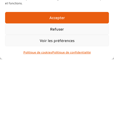
et fonctions.
Accepter
.
Refuser
.
La déchèterie mobile de la
Voir les préférences
Communauté de Communes de la
Vallée de Saint-Amarin
continue de
Politique de cookies
Politique de confidentialité
sillonner le territoire pour vous
permettre de déposer vos déchets au
plus près de chez vous.
.
Où ?
Fellering
– Parking des ateliers
municipaux
Commune de Moosch
– Place Arnaud
Beltrame
Le village de Malmerspach
– Parc de