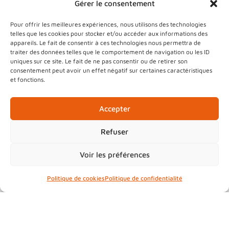
Gérer le consentement
Pour offrir les meilleures expériences, nous utilisons des technologies
telles que les cookies pour stocker et/ou accéder aux informations des
Être accompagné
appareils. Le fait de consentir à ces technologies nous permettra de
traiter des données telles que le comportement de navigation ou les ID
uniques sur ce site. Le fait de ne pas consentir ou de retirer son
Lorem ipsum
dolor sit amet, consectetur
consentement peut avoir un effet négatif sur certaines caractéristiques
et fonctions.
adipisicing elit, sed do eiusmod tempor
incididunt ut labore et dolore magna
aliqua. Ut enim ad minim veniam, quis
Accepter
nostrud exercitation ullamco laboris nisi ut
Refuser
aliquip ex ea commodo consequat. Duis
aute irure dolor in reprehenderit in
Voir les préférences
voluptate velit esse cillum dolore eu fugiat
nulla pariatur. Excepteur sint occaecat
Politique de cookies
Politique de confidentialité
cupidatat non proident, sunt in culpa qui
officia deserunt mollit anim id est laborum.