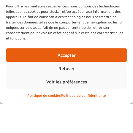
Pour offrir les meilleures expériences, nous utilisons des technologies
telles que les cookies pour stocker et/ou accéder aux informations des
appareils. Le fait de consentir à ces technologies nous permettra de
traiter des données telles que le comportement de navigation ou les ID
uniques sur ce site. Le fait de ne pas consentir ou de retirer son
consentement peut avoir un effet négatif sur certaines caractéristiques
et fonctions.
Accepter
.
Refuser
.
Voir les préférences
Plantez le décor !
Commande groupée
Politique de cookies
Politique de confidentialité
d’arbustes 2025
La Communauté de Communes de la
Vallée de Saint-Amarin, en partenariat
avec les Communautés de Communes