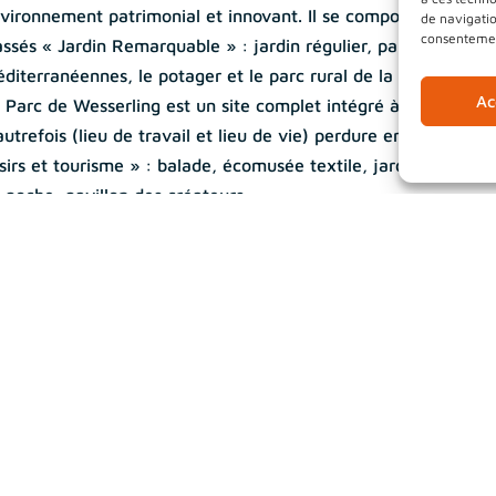
vironnement patrimonial et innovant. Il se compose de cinq 
de navigatio
consentement
assés « Jardin Remarquable » : jardin régulier, parc à l’anglai
diterranéennes, le potager et le parc rural de la ferme.
Ac
 Parc de Wesserling est un site complet intégré à la vie local
autrefois (lieu de travail et lieu de vie) perdure en ajoutant l
isirs et tourisme » : balade, écomusée textile, jardins, ateliers
 poche, pavillon des créateurs…
ns cet écrin de verdure, de nombreuses manifestations se dé
 l’année : festival des jardins métissés, Noël aux Jardins, co
éâtre, expositions artistiques et culturelles…