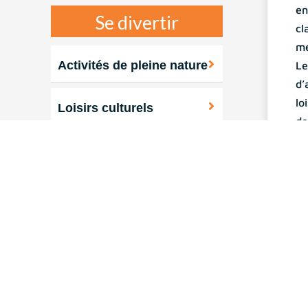
en
Se divertir
cl
mé
Activités de pleine nature
Le
d’
lo
Loisirs culturels
de
Da
Centre aquatique
de
th
Se restaurer
Annuaire des associations
sportives