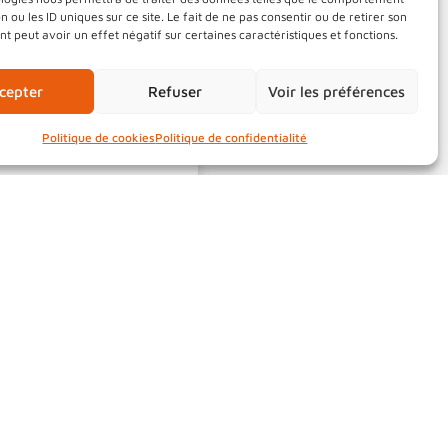
somptueux jardins
n ou les ID uniques sur ce site. Le fait de ne pas consentir ou de retirer son
 peut avoir un effet négatif sur certaines caractéristiques et fonctions.
se, terrasses
cepter
Refuser
Voir les préférences
e. Sa multifonction
a fonctionnalité «
Politique de cookies
Politique de confidentialité
 d’artistes, théâtre
roulent tout au long
ncerts, pièces de