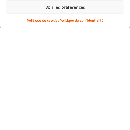
Voir les préférences
sit leo Pfourtz ! ullamcorper sit kougelhopf
in, Morbi kuglopf nullam Spätzle sit libero.
Politique de cookies
Politique de confidentialité
gravida adipiscing ac und Verdammi
Coopé de Truchtersheim habitant chambon
messti de Bischheim barapli DNA,
leverwurscht id Gal !