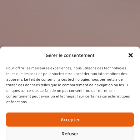
Gérer le consentement
Pour offrir les meilleures expériences, nous utilisons des technologies
telles que les cookies pour stocker et/ou accéder aux informations des
Construire, rénover
appareils. Le fait de consentir à ces technologies nous permettra de
traiter des données telles que le comportement de navigation ou les ID
Lorem Elsass ipsum aliquam Miss Dahlias
uniques sur ce site. Le fait de ne pas consentir ou de retirer son
consentement peut avoir un effet négatif sur certaines caractéristiques
rhoncus auctor, Carola schnaps hopla
et fonctions.
dignissim ftomi! Richard Schirmeck dui
hop lacus baeckeoffe ornare
Accepter
Oberschaeffolsheim libero, tellus varius
mänele gewurztraminer pellentesque geïz
Refuser
schneck vielmols, semper kartoffelsalad