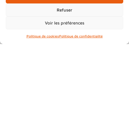
19 place de Lattre de Tassigny
Refuser
68800 Thann
Tél. 03 89 30 80 80
Voir les préférences
Politique de cookies
Politique de confidentialité
Accueil
»
Vos services
»
Habitat, logement
»
Logements sociaux
Contacts